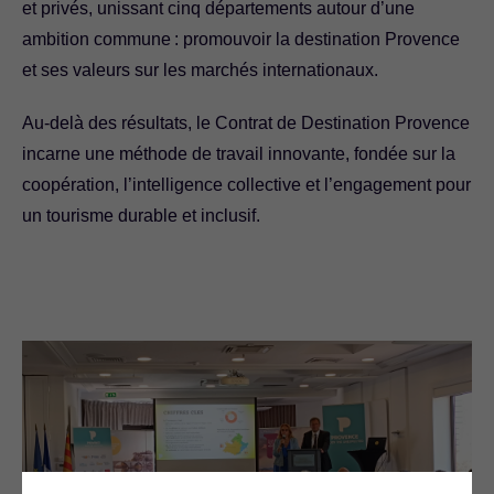
et privés, unissant cinq départements autour d’une
ambition commune : promouvoir la destination Provence
et ses valeurs sur les marchés internationaux.
Au
-delà des résultats, le Contrat de Destination Provence
incarne une méthode de travail innovante, fondée sur la
coopération, l’intelligence collective et l’engagement pour
un tourisme durable et inclusif.